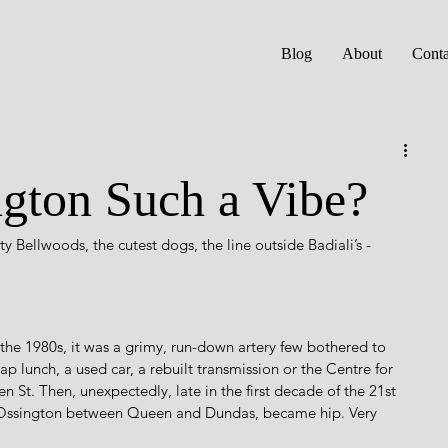
Blog
About
Conta
gton Such a Vibe?
ity Bellwoods, the cutest dogs, the line outside Badiali’s - 
of the 1980s, it was a grimy, run-down artery few bothered to 
ap lunch, a used car, a rebuilt transmission or the Centre for 
St. Then, unexpectedly, late in the first decade of the 21st 
r Ossington between Queen and Dundas, became hip. Very 