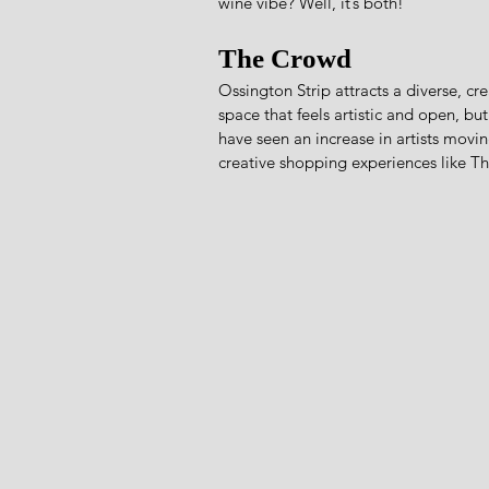
wine vibe? Well, it’s both!
The Crowd
Ossington Strip attracts a diverse, cr
space that feels artistic and open, bu
have seen an increase in artists movin
creative shopping experiences like T