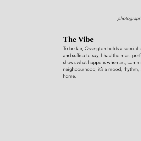
photograph
The Vibe
To be fair, Ossington holds a special p
and suffice to say, I had the most per
shows what happens when art, communit
neighbourhood, it’s a mood, rhythm, a
home.