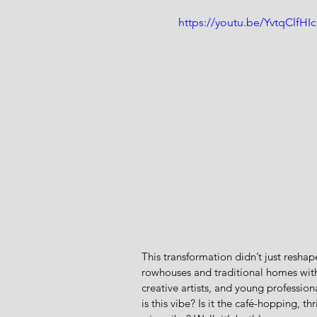
https://youtu.be/YvtqClfHI
This transformation didn’t just reshape
rowhouses and traditional homes with m
creative artists, and young professio
is this vibe? Is it the café-hopping, th