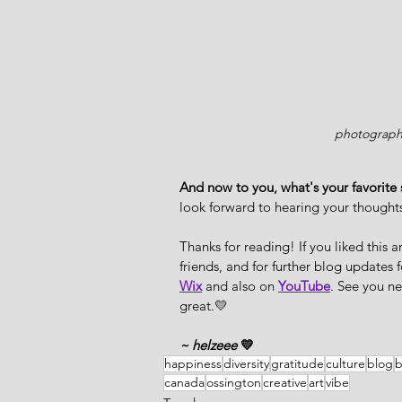
photograph
And now to you, what's your favorite s
look forward to hearing your thought
Thanks for reading! If you liked this a
friends, and for further blog update
Wix
 and also on 
YouTube
. See you ne
great.💛
~ helzeee
 💛
happiness
diversity
gratitude
culture
blog
b
canada
ossington
creative
art
vibe