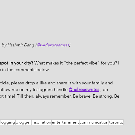
 by Hashmit Dang (
@wilderdreamsss
)
pot in your city?
 What makes it "the perfect vibe" for you? I 
s in the comments below.
rticle, please drop a like and share it with your family and 
s follow me on my Instagram handle 
@helzeeewrites
 , on 
xt time! Till then, always remember, Be brave. Be strong. Be 
logging
blogger
inspiration
entertainment
communication
toronto