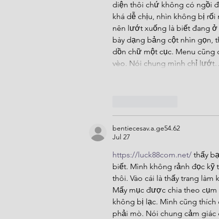
diện thôi chứ không có ngồi đọ
khá dễ chịu, nhìn không bị rối
nên lướt xuống là biết đang ở 
bày dạng bảng cột nhìn gọn, t
dồn chữ một cục. Menu cũng đ
vèo. Nói chung mình chỉ lướt
Like
Reply
bentiecesav.a.ge54.62
Jul 27
https://luck88com.net/
 thấy b
biết. Mình không rảnh đọc kỹ 
thôi. Vào cái là thấy trang là
Mấy mục được chia theo cụm r
không bị lạc. Mình cũng thích
phải mò. Nói chung cảm giác d