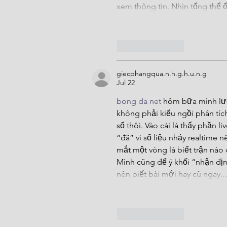
xem thông tin. Nhìn tổng thể ổ
Like
Reply
giecphangqua.n.h.g.h.u.n.g
Jul 22
bong da net
 hôm bữa mình lư
không phải kiểu ngồi phân tích
số thôi. Vào cái là thấy phần l
“đã” vì số liệu nhảy realtime 
mắt một vòng là biết trận nào 
Mình cũng để ý khối “nhận đị
nên biết bài mới hay cũ ngay.
Like
Reply