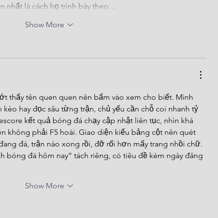
n nhất là cách họ trình bày theo…
Show More
ớt thấy tên quen quen nên bấm vào xem cho biết. Mình 
 kèo hay đọc sâu từng trận, chủ yếu cần chỗ coi nhanh tỷ 
ivescore kết quả bóng đá chạy cập nhật liên tục, nhìn khá 
nên không phải F5 hoài. Giao diện kiểu bảng cột nên quét 
đang đá, trận nào xong rồi, đỡ rối hơn mấy trang nhồi chữ. 
nh bóng đá hôm nay” tách riêng, có tiêu đề kèm ngày đăng 
…
Show More