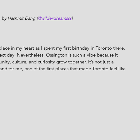
 by Hashmit Dang (
@wilderdreamsss
)
lace in my heart as I spent my first birthday in Toronto there, 
fect day. Nevertheless, Ossington is such a vibe because it 
y, culture, and curiosity grow together. It’s not just a 
nd for me, one of the first places that made Toronto feel like 