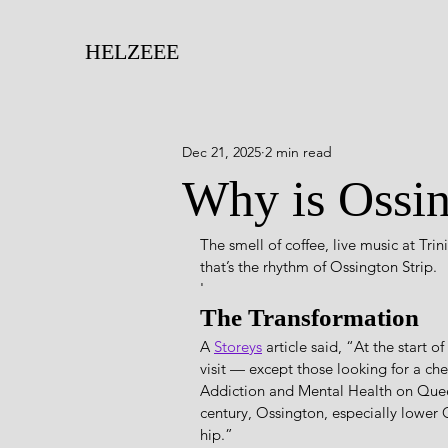
HELZEEE
Dec 21, 2025
2 min read
Why is Ossin
The smell of coffee, live music at Trin
that’s the rhythm of Ossington Strip. 
'
The Transformation
A 
Storeys
 article said, “At the start 
visit — except those looking for a che
Addiction and Mental Health on Queen 
century, Ossington, especially lowe
hip.”