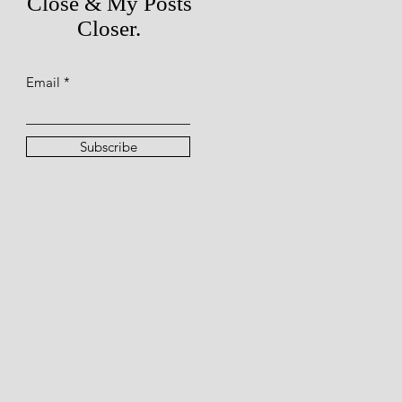
Close & My Posts
Closer.
Email
Subscribe