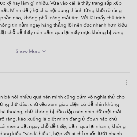
c kỹ hay làm gì nhiều. Vừa vào cái là thấy trang sắp xếp 
 mắt. Mình để ý họ chia nội dung thành từng khối rõ ràng 
phần nào, không phải căng mắt tìm. Với lại mấy chỗ trình 
hông tin nằm ngay hàng thẳng lối nên đọc nhanh hơn kiểu 
ặt chỗ dễ thấy nên bấm qua lại mấy mục không bị vòng 
…
Show More
ạn bè nói nhiều quá nên mình cũng bấm vô nghía thử cho 
từng thứ đâu, chủ yếu xem giao diện có dễ nhìn không 
m khá thoáng, chữ không bị dồn dập nên nhìn đỡ mệt mắt. 
õ ràng, kéo xuống là biết mình đang ở đoạn nào chứ 
 cái menu đặt ngay chỗ dễ thấy, bấm qua lại nhanh, không 
ùng kiểu “vào là hiểu”, hợp với ai chỉ muốn lướt nhanh 